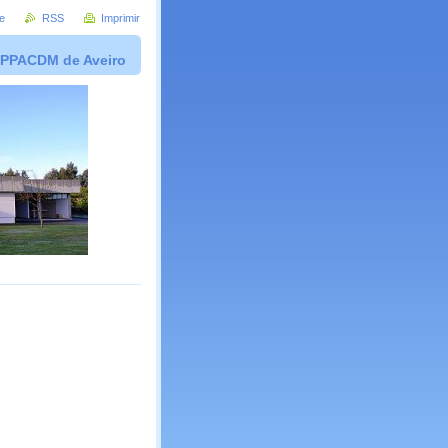
e
RSS
Imprimir
PPACDM de Aveiro