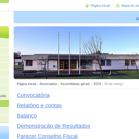
Página inicial
Mapa do sit
A
Página inicial
|
Associados
|
Assembleias gerais
|
2024
|
26 de março
Convocatória
/elogios
Relatório e contas
Balanço
Demonstração de Resultados
Parecer Conselho Fiscal