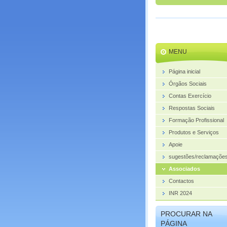
MENU
Página inicial
Órgãos Sociais
Contas Exercício
Respostas Sociais
Formação Profissional
Produtos e Serviços
Apoie
sugestões/reclamações
Associados
Contactos
INR 2024
PROCURAR NA
PÁGINA