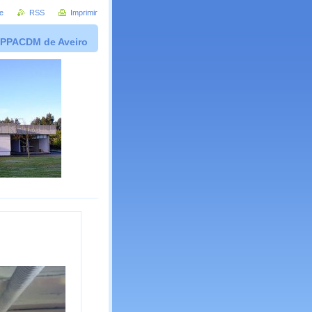
e
RSS
Imprimir
PPACDM de Aveiro