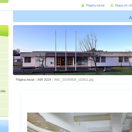
Página inicial
Mapa do sit
A
Página inicial
|
INR 2024
|
IMG_20240809_102811.jpg
/elogios