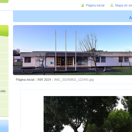
Página inicial
Mapa do sit
A
Página inicial
|
INR 2024
|
IMG_20240801_122441.jpg
/elogios