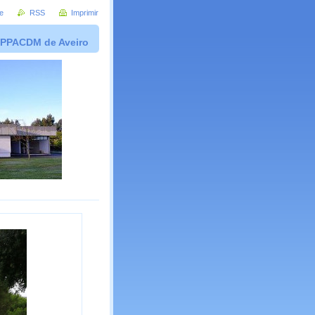
e
RSS
Imprimir
PPACDM de Aveiro